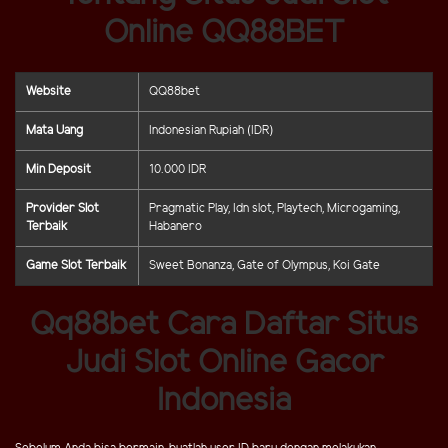
Online QQ88BET
Website
QQ88bet
Mata Uang
Indonesian Rupiah (IDR)
Min Deposit
10.000 IDR
Provider Slot
Pragmatic Play, Idn slot, Playtech, Microgaming,
Terbaik
Habanero
Game Slot Terbaik
Sweet Bonanza, Gate of Olympus, Koi Gate
Qq88bet Cara Daftar Situs
Judi Slot Online Gacor
Indonesia