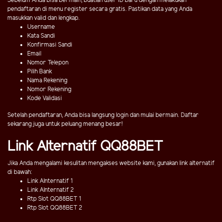
Sebelum Anda bisa bermain, buatlah user ID baru dengan melakukan
pendaftaran di menu register secara gratis. Pastikan data yang Anda
masukkan valid dan lengkap.
Username
Kata Sandi
Konfirmasi Sandi
Email
Nomor Telepon
Pilih Bank
Nama Rekening
Nomor Rekening
Kode Validasi
Setelah pendaftaran, Anda bisa langsung login dan mulai bermain. Daftar
sekarang juga untuk peluang menang besar!
Link Alternatif QQ88BET
Jika Anda mengalami kesulitan mengakses website kami, gunakan link alternatif
di bawah:
Link Alnternatif 1
Link Alnternatif 2
Rtp Slot QQ88BET 1
Rtp Slot QQ88BET 2